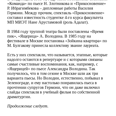
«Команда» по пьесе Н. Злотникова и «Прикосновение»
Р. Ибрагимбекова – дипломные работы Василия
Гермони. Между прочим, спектакль «Прикосновение»
составил известность студентке 4-го курса факультета
МП МИЭТ Нане Арустамовой (роль Адалат).
В 1984 году труппой театра были поставлены «Время
пик», «Ящерица» А. Володина. В 1985 году на
фестивале в Москве постановка «Зойкина квартира» по
М. Булгакову принесла коллективу звание лауреата.
Есть у них спектакли, что называется, этапные, которые
надолго остаются в репертуаре и с которыми связаны
самые счастливые воспоминания, как, например, с
«Ящерицей» по пьесе Александра Володина. Так
получилось, что в том сезоне в Москве шли аж три
варианта пьесы. Но Володин, естественно, побывал в
Зеленограде, и ему настолько понравилась пьеса в
прочтении супругов Гермони, что он даже включил
слайды спектакля в учебный фильм по собственной
драматургии.
Продолжение следует.