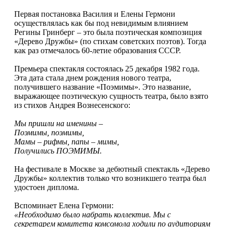
Первая постановка Василия и Елены Гермони
осуществлялась как бы под невидимым влиянием
Регины Гринберг – это была поэтическая композиция
«Дерево Дружбы» (по стихам советских поэтов). Тогда
как раз отмечалось 60-летие образования СССР.
Премьера спектакля состоялась 25 декабря 1982 года.
Эта дата стала днем рождения нового театра,
получившего название «Поэмимы». Это название,
выражающее поэтическую сущность театра, было взято
из стихов Андрея Вознесенского:
Мы пришли на именины –
Поэмимы, поэмимы,
Мамы – рифмы, папы – мимы,
Получились ПОЭМИМЫ.
На фестивале в Москве за дебютный спектакль «Дерево
Дружбы» коллектив только что возникшего театра был
удостоен диплома.
Вспоминает Елена Гермони:
«Необходимо было набрать коллектив. Мы с
секретарем комитета комсомола ходили по аудиториям