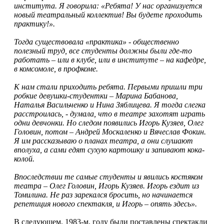
института. Я говорила: «Ребята! У нас организуется
новый театральный коллектив! Вы будете проходить
практику!».
Тогда существовала «практика» - общественно
полезный труд, все студенты должны были где-то
работать – или в клубе, или в институте – на кафедре,
в комсомоле, в профкоме.
К нам стали приходить ребята. Первыми пришли три
робкие девушки-студентки – Марина Бабанова,
Наталья Васильченко и Нина Зяблицева. Я тогда слегка
расстроилась, - думала, что в театре захотят играть
одни девчонки. Но следом появились Игорь Кузяев, Олег
Головин, потом – Андрей Москаленко и Вячеслав Фокин.
Я им рассказываю о планах театра, а они слушают
вполуха, а сами едят сухую картошку и запивают кока-
колой.
Впоследствии те самые студенты и явились костяком
театра – Олег Головин, Игорь Кузяев. Игорь ездит из
Томилина. Не раз зарекался бросить, но начинается
репетиция нового спектакля, и Игорь – опять здесь».
В следующем, 1983-м, году были поставлены спектакли