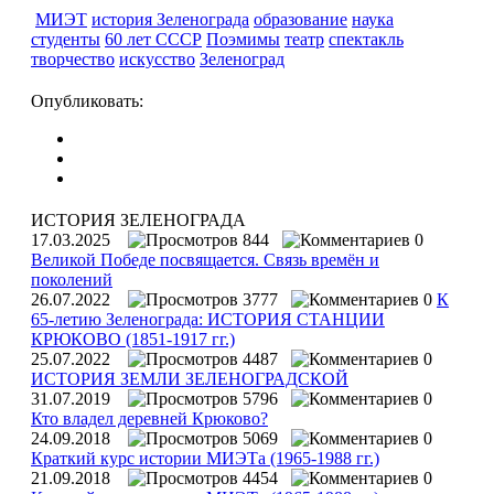
МИЭТ
история Зеленограда
образование
наука
студенты
60 лет СССР
Поэмимы
театр
спектакль
творчество
искусство
Зеленоград
Опубликовать:
ИСТОРИЯ ЗЕЛЕНОГРАДА
17.03.2025
844
0
Великой Победе посвящается. Связь времён и
поколений
26.07.2022
3777
0
К
65-летию Зеленограда: ИСТОРИЯ СТАНЦИИ
КРЮКОВО (1851-1917 гг.)
25.07.2022
4487
0
ИСТОРИЯ ЗЕМЛИ ЗЕЛЕНОГРАДСКОЙ
31.07.2019
5796
0
Кто владел деревней Крюково?
24.09.2018
5069
0
Краткий курс истории МИЭТа (1965-1988 гг.)
21.09.2018
4454
0