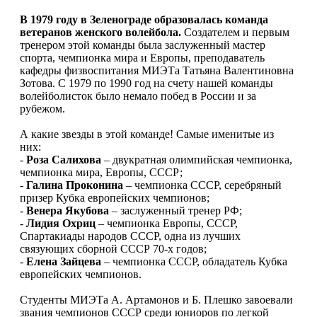
В 1979 году в Зеленограде образовалась команда
ветеранов женского волейбола.
Создателем и первым
тренером этой команды была заслуженный мастер
спорта, чемпионка мира и Европы, преподаватель
кафедры физвоспитания МИЭТа Татьяна Валентиновна
Зотова. С 1979 по 1990 год на счету нашей команды
волейболисток было немало побед в России и за
рубежом.
А какие звезды в этой команде! Самые именитые из
них:
-
Роза Салихова
– двукратная олимпийская чемпионка,
чемпионка мира, Европы, СССР;
-
Галина Проконина
– чемпионка СССР, серебряный
призер Кубка европейских чемпионов;
-
Венера Якубова
– заслуженный тренер РФ;
-
Лидия Охриц
– чемпионка Европы, СССР,
Спартакиады народов СССР, одна из лучших
связующих сборной СССР 70-х годов;
-
Елена Зайцева
– чемпионка СССР, обладатель Кубка
европейских чемпионов.
Студенты МИЭТа А. Артамонов и Б. Плешко завоевали
звания чемпионов СССР среди юниоров по легкой