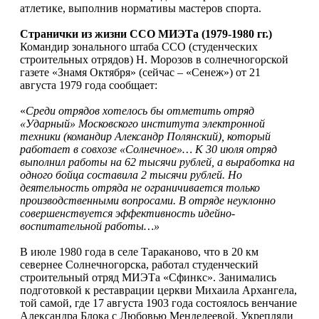
атлетике, выполнив нормативы мастеров спорта.
Странички из жизни ССО МИЭТа (1979-1980 гг.)
Командир зонального штаба ССО (студенческих
строительных отрядов) Н. Морозов в солнечногорской
газете «Знамя Октября» (сейчас – «Сенеж») от 21
августа 1979 года сообщает:
«
Среди отрядов хотелось бы отметить отряд
«Ударный» Московского института электронной
техники (командир Александр Полянский), который
работает в совхозе «Солнечное»… К 30 июля отряд
выполнил работы на 62 тысячи рублей, а выработка на
одного бойца составила 2 тысячи рублей. Но
деятельность отряда не ограничивается только
производственными вопросами. В отряде неуклонно
совершенствуется эффективность идейно-
воспитательной работы…»
В июле 1980 года в селе Тараканово, что в 20 км
севернее Солнечногорска, работал студенческий
строительный отряд МИЭТа «Сфинкс». Занимались
подготовкой к реставрации церкви Михаила Архангела,
той самой, где 17 августа 1903 года состоялось венчание
Александра Блока с Любовью Менделеевой. Укрепляли