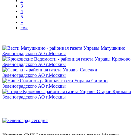
2
3
4
5
»
»»»