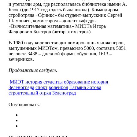
и утепляли дом, где располагалась библиотека имени А.
Блока (до 1917 года здесь была школа). Командиром
стройотряда «Сфинкс» бы студент-выпускник Сергей
Шамонаев, комиссаром – доцент кафедры
«Вычислительная математика» МИЭТа Игорь
Федорович Быстров (автор этих строк).
В 1980 году количество дипломированных инженеров,
выпущенных МИЭТом, превысило 5000, составив 5051
человек: 3438 – дневной формы обучения, 1613 –
вечерников.
Продолжение следует.
МИЭТ
история
студенты
образование
история
Зеленограда
спорт
волейбол
Татьяна Зотова
строительный отряд
Зеленоград
Опубликовать: