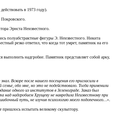
действовать в 1973 году).
 Покровского.
тора Эрнста Неизвестного.
лись полуабстрактные фигуры Э. Неизвестного. Никита
естный резко ответил, что когда тот умрет, памятник на его
я выполнить надгробие. Памятник представляет собой арку,
знал. Вскоре после нашего посещения его пригласили в
 семье, обо мне, но это не подействовало. Тогда применили
ание одного из институтов в Зеленограде. Заказ был
а над надгробием Хрущеву не навредила Неизвестному при
ошибочный путь, не изучив психологию моего подопечного…
».
 пришлось испытать великому скульптору.