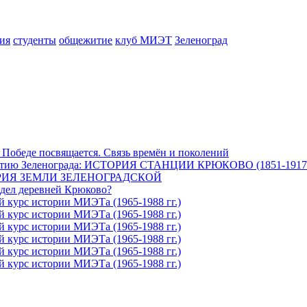
ия
студенты
общежитие
клуб МИЭТ
Зеленоград
 Победе посвящается. Связь времён и поколений
етию Зеленограда: ИСТОРИЯ СТАНЦИИ КРЮКОВО (1851-1917 г
ИЯ ЗЕМЛИ ЗЕЛЕНОГРАДСКОЙ
адел деревней Крюково?
й курс истории МИЭТа (1965-1988 гг.)
й курс истории МИЭТа (1965-1988 гг.)
й курс истории МИЭТа (1965-1988 гг.)
й курс истории МИЭТа (1965-1988 гг.)
й курс истории МИЭТа (1965-1988 гг.)
й курс истории МИЭТа (1965-1988 гг.)