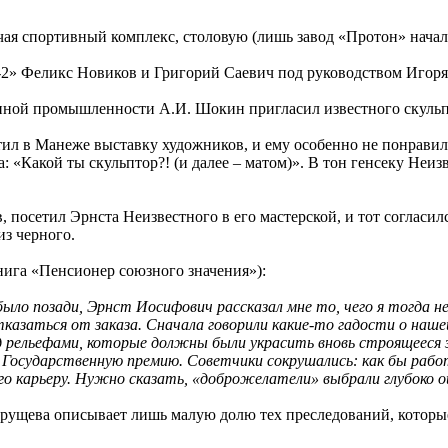
чая спортивный комплекс, столовую (лишь завод «Протон» начал 
2» Феликс Новиков и Григорий Саевич под руководством Игоря
ной промышленности А.И. Шокин пригласил известного скульп
етил в Манеже выставку художников, и ему особенно не понрави
 «Какой ты скульптор?! (и далее – матом)». В тон генсеку Неизв
осетил Эрнста Неизвестного в его мастерской, и тот согласилс
из черного.
ига «Пенсионер союзного значения»):
было позади, Эрнст Иосифович рассказал мне то, чего я тогда не 
казаться от заказа. Сначала говорили какие-то гадости о нашей
 рельефами, которые должны были украсить вновь строящееся зд
Государственную премию. Советчики сокрушались: как бы работ
го карьеру. Нужно сказать, «доброжелатели» выбрали глубоко 
щева описывает лишь малую долю тех преследований, которые