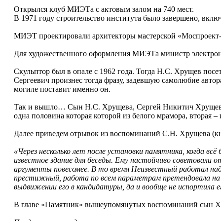
Открылся клуб МИЭТа с актовым залом на 740 мест.
В 1971 году строительство института было завершено, вклю
МИЭТ проектировали архитекторы мастерской «Моспроект-
Для художественного оформления МИЭТа министр электрон
Скульптор был в опале с 1962 года. Тогда Н.С. Хрущев пос
Сергеевич произнес тогда фразу, задевшую самолюбие автора:
могиле поставит именно он.
Так и вышло… Сын Н.С. Хрущева, Сергей Никитич Хрущев, п
одна половина которая которой из белого мрамора, вторая – 
Далее приведем отрывок из воспоминаний С.Н. Хрущева (кн
«Через несколько лет после установки памятника, когда всё 
известное здание для беседы. Ему настойчиво советовали от
аргументы повесомее. В то время Неизвестный работал над
престижный, работа по всем параметрам претендовала на 
выдвижении его в кандидатуры, да и вообще не испортила е
В главе «Памятник» вышеупомянутых воспоминаний сын Хру