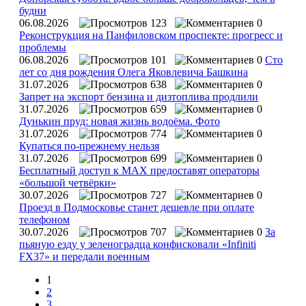
будни
06.08.2026
123
0
Реконструкция на Панфиловском проспекте: прогресс и
проблемы
06.08.2026
101
0
Сто
лет со дня рождения Олега Яковлевича Башкина
31.07.2026
638
0
Запрет на экспорт бензина и дизтоплива продлили
31.07.2026
659
0
Дунькин пруд: новая жизнь водоёма. Фото
31.07.2026
774
0
Купаться по‑прежнему нельзя
31.07.2026
699
0
Бесплатный доступ к MAX предоставят операторы
«большой четвёрки»
30.07.2026
727
0
Проезд в Подмосковье станет дешевле при оплате
телефоном
30.07.2026
707
0
За
пьяную езду у зеленоградца конфисковали «Infiniti
FX37» и передали военным
1
2
3