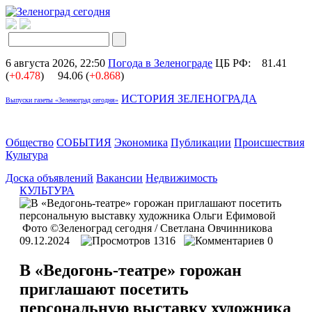
6 августа 2026, 22:50
Погода в Зеленограде
ЦБ РФ:
81.41
(
+0.478
)
94.06 (
+0.868
)
ИСТОРИЯ ЗЕЛЕНОГРАДА
Выпуски газеты «Зеленоград сегодня»
Общество
СОБЫТИЯ
Экономика
Публикации
Происшествия
Культура
Доска объявлений
Вакансии
Недвижимость
КУЛЬТУРА
Фото ©Зеленоград сегодня / Светлана Овчинникова
09.12.2024
1316
0
В «Ведогонь-театре» горожан
приглашают посетить
персональную выставку художника