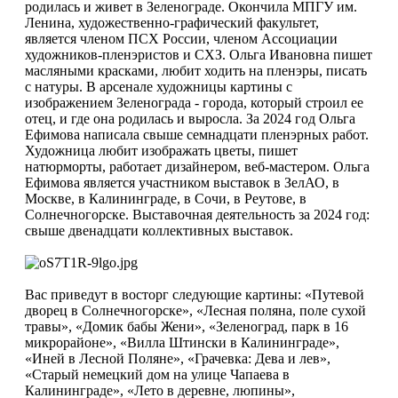
родилась и живет в Зеленограде. Окончила МПГУ им.
Ленина, художественно-графический факультет,
является членом ПСХ России, членом Ассоциации
художников-пленэристов и СХЗ. Ольга Ивановна пишет
масляными красками, любит ходить на пленэры, писать
с натуры. В арсенале художницы картины с
изображением Зеленограда - города, который строил ее
отец, и где она родилась и выросла. За 2024 год Ольга
Ефимова написала свыше семнадцати пленэрных работ.
Художница любит изображать цветы, пишет
натюрморты, работает дизайнером, веб-мастером. Ольга
Ефимова является участником выставок в ЗелАО, в
Москве, в Калининграде, в Сочи, в Реутове, в
Солнечногорске. Выставочная деятельность за 2024 год:
свыше двенадцати коллективных выставок.
Вас приведут в восторг следующие картины: «Путевой
дворец в Солнечногорске», «Лесная поляна, поле сухой
травы», «Домик бабы Жени», «Зеленоград, парк в 16
микрорайоне», «Вилла Штински в Калининграде»,
«Иней в Лесной Поляне», «Грачевка: Дева и лев»,
«Старый немецкий дом на улице Чапаева в
Калининграде», «Лето в деревне, люпины»,