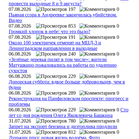
провести выходные 8 и 9 августа?
07.08.2026
197
0
Пьяная ссора в Андреевке закончилась убийством.
Видео
07.08.2026
853
0
Громкий хлопок в небе: что это было?
07.08.2026
191
0
Около 100 электричек отменят на МЦД-3 и
Ленинградском направлении в выходные
06.08.2026
240
0
«Зелёные деревья пилят в том числе»: жители
Матушкино пожаловались на работы по удалению
сухостоя
06.08.2026
229
0
Донорская суббота: вдвое больше добровольцев, чем в
будни
06.08.2026
289
0
Реконструкция на Панфиловском проспекте: прогресс и
проблемы
06.08.2026
229
0
Сто
лет со дня рождения Олега Яковлевича Башкина
31.07.2026
780
0
Запрет на экспорт бензина и дизтоплива продлили
31.07.2026
812
0
Дунькин пруд: новая жизнь водоёма. Фото