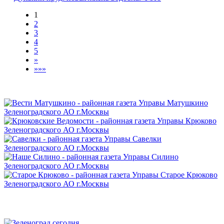
1
2
3
4
5
»
»»»